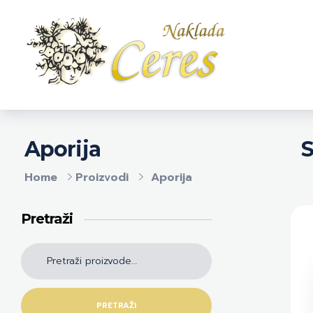
Naklada Ceres
Izdavačka kuća Naklada Ceres
S
Aporija
Home
Proizvodi
Aporija
Pretraži
PRETRAŽI