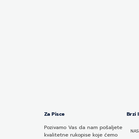
Za Pisce
Brzi 
Pozivamo
Vas
da nam pošaljete
NAS
kvalitetne rukopise koje ćemo