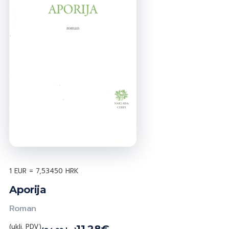
1 EUR = 7,53450 HRK
Aporija
Roman
(uklj. PDV)
11,28
€