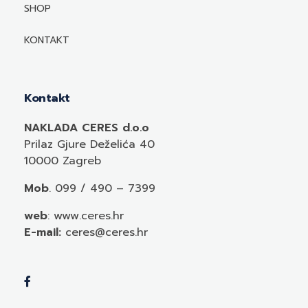
Mediji o autorima i njihovim naslovima
SHOP
KONTAKT
Kontakt
NAKLADA CERES d.o.o
Prilaz Gjure Deželića 40
10000 Zagreb
Mob
. 099 / 490 – 7399
web
: www.ceres.hr
E-mail:
ceres@ceres.hr