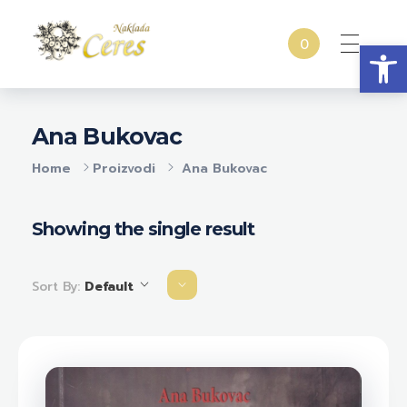
Open
0
Naklada Ceres
Izdavačka kuća Naklada Ceres
Ana Bukovac
Home
Proizvodi
Ana Bukovac
Showing the single result
Sort By:
Default