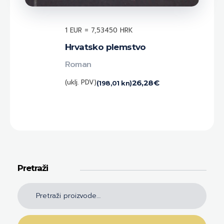
1 EUR = 7,53450 HRK
Hrvatsko plemstvo
Roman
(uklj. PDV)
26,28
€
(198,01 kn)
Pretraži