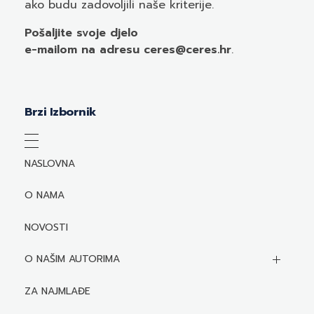
ako budu zadovoljili naše kriterije.
Pošaljite svoje djelo
e-mailom
na adresu ceres@ceres.hr
.
Brzi Izbornik
NASLOVNA
O NAMA
NOVOSTI
O NAŠIM AUTORIMA
Biografije autora
ZA NAJMLAĐE