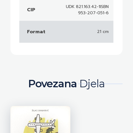
UDK 821.163.42-1ISBN
CIP
953-207-051-6
Format
21 cm
Povezana
Djela