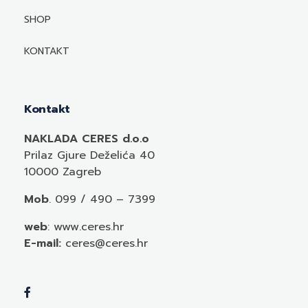
Mediji o autorima i njihovim naslovima
SHOP
KONTAKT
Kontakt
NAKLADA CERES d.o.o
Prilaz Gjure Deželića 40
10000 Zagreb
Mob
. 099 / 490 – 7399
web
: www.ceres.hr
E-mail:
ceres@ceres.hr