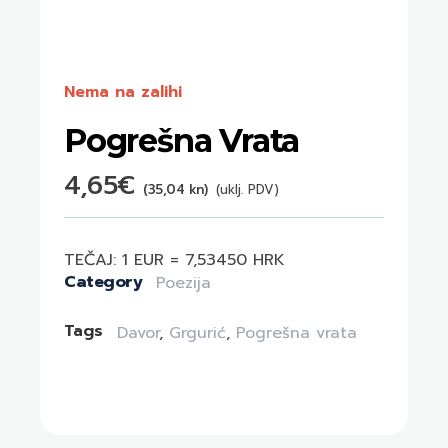
Nema na zalihi
Pogrešna Vrata
4,65
€
(35,04 kn)
(uklj. PDV)
TEČAJ: 1 EUR = 7,53450 HRK
Category
Poezija
Tags
Davor
,
Grgurić
,
Pogrešna vrata