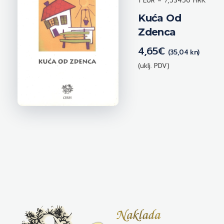
1 EUR = 7,53450 HRK
Kuća Od
Zdenca
4,65
€
(35,04 kn)
(uklj. PDV)