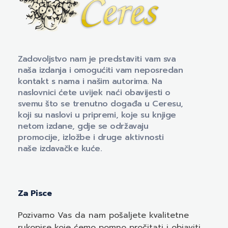
Naklada Ceres
Izdavačka kuća Naklada Ceres
Zadovoljstvo nam je predstaviti vam sva
naša izdanja i omogućiti vam neposredan
kontakt s nama i našim autorima. Na
naslovnici ćete uvijek naći obavijesti o
svemu što se trenutno događa u Ceresu,
koji su naslovi u pripremi, koje su knjige
netom izdane, gdje se održavaju
promocije, izložbe i druge aktivnosti
naše izdavačke kuće.
Za Pisce
Pozivamo
Vas
da nam pošaljete kvalitetne
rukopise koje ćemo pomno pročitati i objaviti