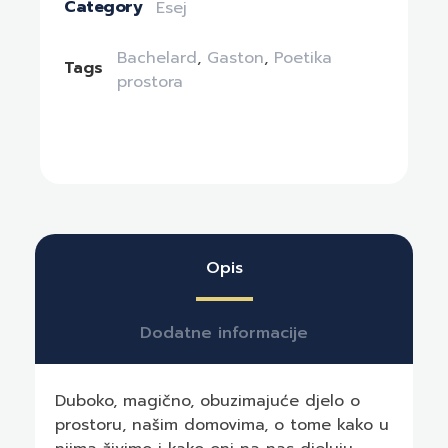
Category
Esej
Bachelard
,
Gaston
,
Poetika
Tags
prostora
Opis
Dodatne informacije
Duboko, magično, obuzimajuće djelo o
prostoru, našim domovima, o tome kako u