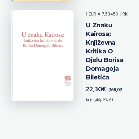
1 EUR = 7,53450 HRK
U Znaku
Kairosa:
Književna
Kritika O
Djelu Borisa
Domagoja
Biletića
22,30
€
(168,02
kn)
(uklj. PDV)