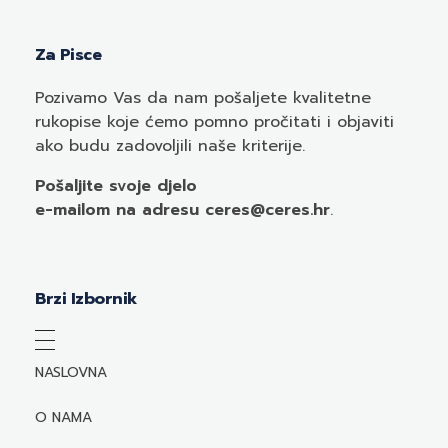
Za Pisce
Pozivamo
Vas
da nam pošaljete kvalitetne
rukopise koje ćemo pomno pročitati i objaviti
ako budu zadovoljili naše kriterije.
Pošaljite svoje djelo
e-mailom
na adresu ceres@ceres.hr
.
Brzi Izbornik
NASLOVNA
O NAMA