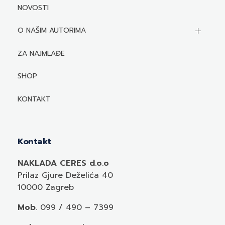
NOVOSTI
O NAŠIM AUTORIMA
Biografije autora
ZA NAJMLAĐE
Mediji o autorima i njihovim naslovima
SHOP
KONTAKT
Kontakt
NAKLADA CERES d.o.o
Prilaz Gjure Deželića 40
10000 Zagreb
Mob
. 099 / 490 – 7399