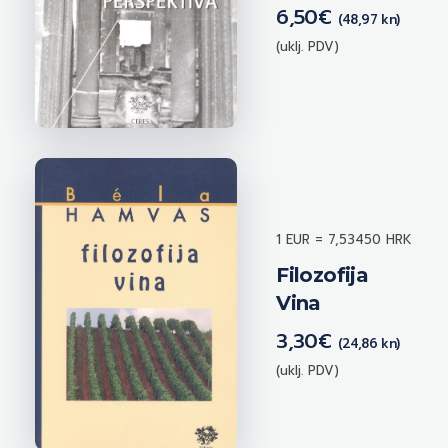
6,50
€
(48,97 kn)
(uklj. PDV)
1 EUR = 7,53450 HRK
Filozofija
Vina
3,30
€
(24,86 kn)
(uklj. PDV)