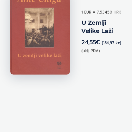
1 EUR = 7,53450 HRK
U Zemlji
Velike Laži
24,55
€
(184,97 kn)
(uklj. PDV)