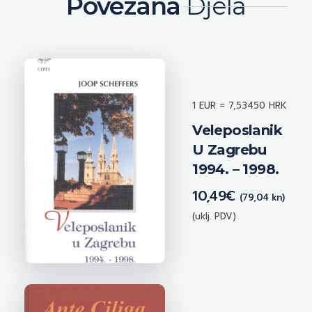
Povezana
Djela
1 EUR = 7,53450 HRK
Veleposlanik
U Zagrebu
1994. – 1998.
10,49
€
(79,04 kn)
(uklj. PDV)