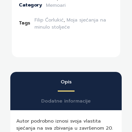
Category
Memoari
Filip Ćorlukić
,
Moja sjećanja na
Tags
minulo stoljeće
Opis
Dodatne informacije
Autor podrobno iznosi svoja vlastita
sjećanja na sva zbivanja u završenom 20.