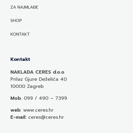
Biografije autora
ZA NAJMLAĐE
Mediji o autorima i njihovim naslovima
SHOP
KONTAKT
Kontakt
NAKLADA CERES d.o.o
Prilaz Gjure Deželića 40
10000 Zagreb
Mob
. 099 / 490 – 7399
web
: www.ceres.hr
E-mail:
ceres@ceres.hr