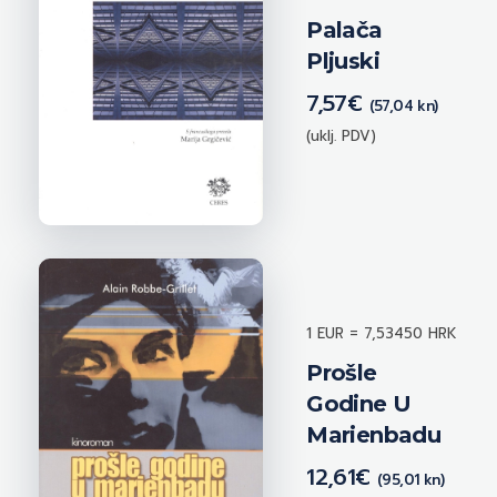
Palača
Pljuski
7,57
€
(57,04 kn)
(uklj. PDV)
1 EUR = 7,53450 HRK
Prošle
Godine U
Marienbadu
12,61
€
(95,01 kn)