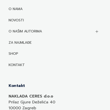
O NAMA
NOVOSTI
O NAŠIM AUTORIMA
Biografije autora
ZA NAJMLAĐE
Mediji o autorima i njihovim naslovima
SHOP
KONTAKT
Kontakt
NAKLADA CERES d.o.o
Prilaz Gjure Deželića 40
10000 Zagreb