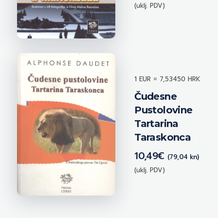
(uklj. PDV)
1 EUR = 7,53450 HRK
Čudesne
Pustolovine
Tartarina
Taraskonca
10,49
€
(79,04 kn)
(uklj. PDV)