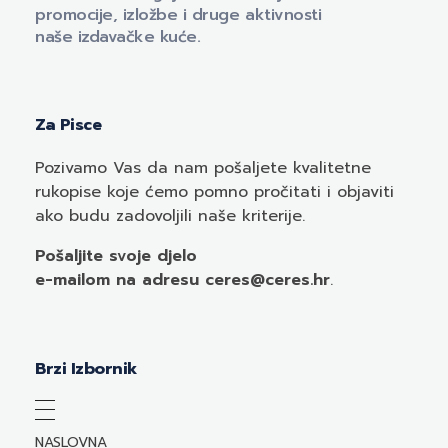
promocije, izložbe i druge aktivnosti
naše izdavačke kuće.
Za Pisce
Pozivamo
Vas
da nam pošaljete kvalitetne
rukopise koje ćemo pomno pročitati i objaviti
ako budu zadovoljili naše kriterije.
Pošaljite svoje djelo
e-mailom
na adresu ceres@ceres.hr
.
Brzi Izbornik
NASLOVNA