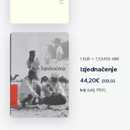
1 EUR = 7,53450 HRK
Izjednačenje
44,20
€
(333,02
kn)
(uklj. PDV)