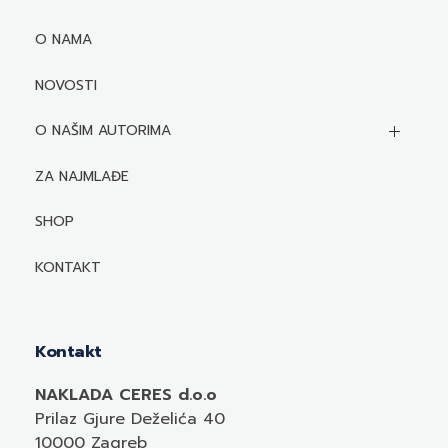
O NAMA
NOVOSTI
O NAŠIM AUTORIMA
Biografije autora
ZA NAJMLAĐE
Mediji o autorima i njihovim naslovima
SHOP
KONTAKT
Kontakt
NAKLADA CERES d.o.o
Prilaz Gjure Deželića 40
10000 Zagreb