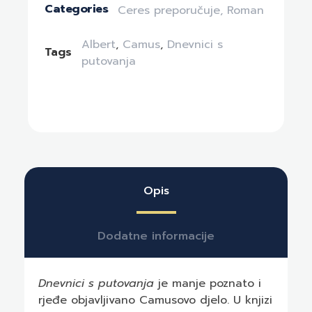
Categories
Ceres preporučuje
,
Roman
Albert
,
Camus
,
Dnevnici s
Tags
putovanja
Opis
Dodatne informacije
Dnevnici s putovanja
je manje poznato i
rjeđe objavljivano Camusovo djelo. U knjizi