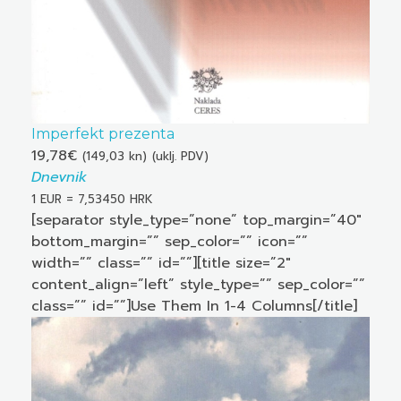
Imperfekt prezenta
19,78
€
(149,03 kn)
(uklj. PDV)
Dnevnik
1 EUR = 7,53450 HRK
[separator style_type=”none” top_margin=”40″
bottom_margin=”” sep_color=”” icon=””
width=”” class=”” id=””][title size=”2″
content_align=”left” style_type=”” sep_color=””
class=”” id=””]Use Them In 1-4 Columns[/title]