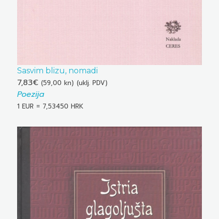
Sasvim blizu, nomadi
7,83
€
(59,00 kn)
(uklj. PDV)
Poezija
1 EUR = 7,53450 HRK