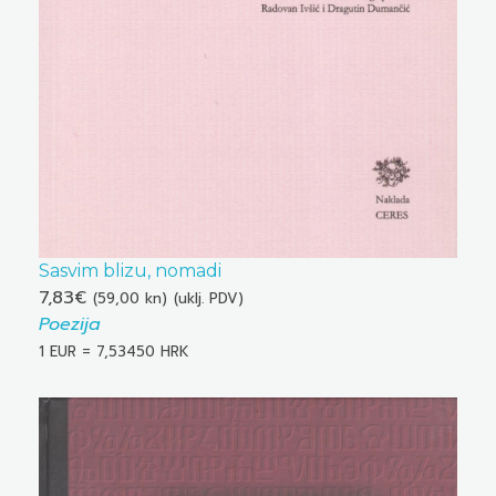
Sasvim blizu, nomadi
7,83
€
(59,00 kn)
(uklj. PDV)
Poezija
1 EUR = 7,53450 HRK