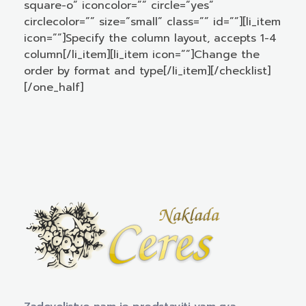
square-o” iconcolor=”” circle=”yes”
circlecolor=”” size=”small” class=”” id=””][li_item
icon=””]Specify the column layout, accepts 1-4
column[/li_item][li_item icon=””]Change the
order by format and type[/li_item][/checklist]
[/one_half]
Naklada Ceres
Izdavačka kuća Naklada Ceres