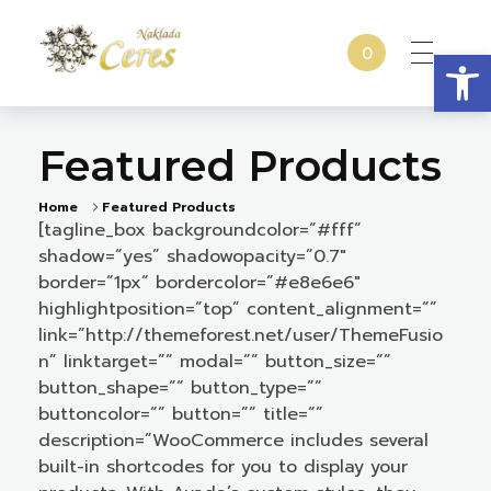
Open
0
Naklada Ceres
Izdavačka kuća Naklada Ceres
Featured Products
Home
Featured Products
[tagline_box backgroundcolor=”#fff”
shadow=”yes” shadowopacity=”0.7″
border=”1px” bordercolor=”#e8e6e6″
highlightposition=”top” content_alignment=””
link=”http://themeforest.net/user/ThemeFusio
n” linktarget=”” modal=”” button_size=””
button_shape=”” button_type=””
buttoncolor=”” button=”” title=””
description=”WooCommerce includes several
built-in shortcodes for you to display your