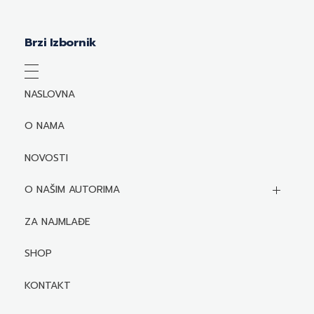
Brzi Izbornik
NASLOVNA
O NAMA
NOVOSTI
O NAŠIM AUTORIMA
Biografije autora
ZA NAJMLAĐE
Mediji o autorima i njihovim naslovima
SHOP
KONTAKT