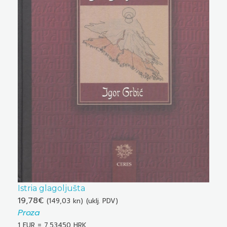
Istria glagoljušta
19,78
€
(149,03 kn)
(uklj. PDV)
Proza
1 EUR = 7,53450 HRK