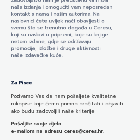
Zadovoljstvo nam je predstaviti vam sva
naša izdanja i omogućiti vam neposredan
kontakt s nama i našim autorima. Na
naslovnici ćete uvijek naći obavijesti o
svemu što se trenutno događa u Ceresu,
koji su naslovi u pripremi, koje su knjige
netom izdane, gdje se održavaju
promocije, izložbe i druge aktivnosti
naše izdavačke kuće.
Za Pisce
Pozivamo
Vas
da nam pošaljete kvalitetne
rukopise koje ćemo pomno pročitati i objaviti
ako budu zadovoljili naše kriterije.
Pošaljite svoje djelo
e-mailom
na adresu ceres@ceres.hr
.