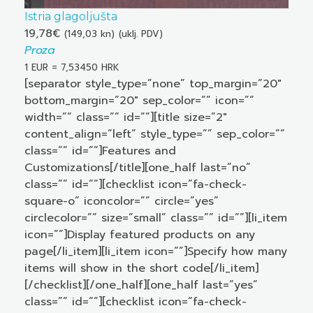
Istria glagoljušta
19,78
€
(149,03 kn)
(uklj. PDV)
Proza
1 EUR = 7,53450 HRK
[separator style_type=”none” top_margin=”20″
bottom_margin=”20″ sep_color=”” icon=””
width=”” class=”” id=””][title size=”2″
content_align=”left” style_type=”” sep_color=””
class=”” id=””]Features and
Customizations[/title][one_half last=”no”
class=”” id=””][checklist icon=”fa-check-
square-o” iconcolor=”” circle=”yes”
circlecolor=”” size=”small” class=”” id=””][li_item
icon=””]Display featured products on any
page[/li_item][li_item icon=””]Specify how many
items will show in the short code[/li_item]
[/checklist][/one_half][one_half last=”yes”
class=”” id=””][checklist icon=”fa-check-