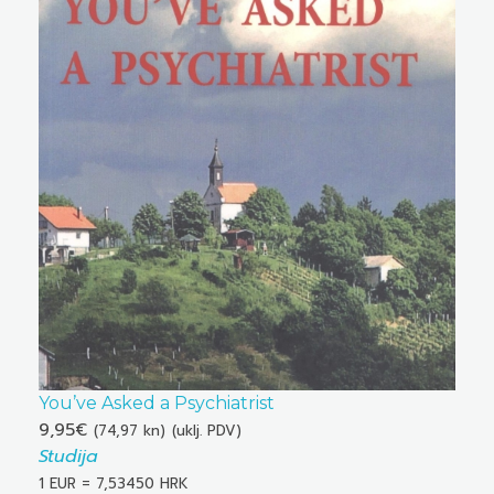
You’ve Asked a Psychiatrist
9,95
€
(74,97 kn)
(uklj. PDV)
Studija
1 EUR = 7,53450 HRK